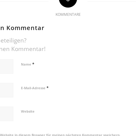
KOMMENTARE
nen Kommentar
eteiligen?
einen Kommentar!
*
Name
*
E-Mail-Adresse
Website
 Website in diesem Browser für meinen nächsten Kommentar speichern.