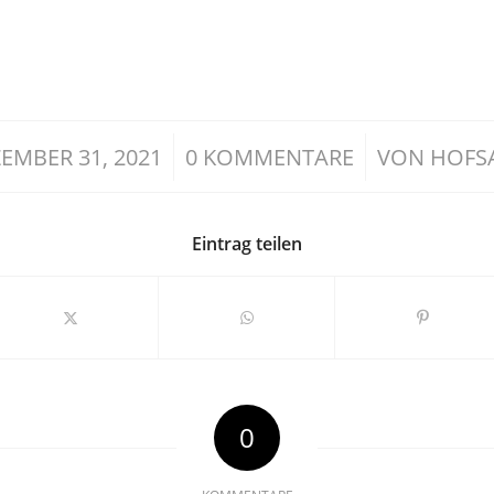
/
/
EMBER 31, 2021
0 KOMMENTARE
VON
HOFS
Eintrag teilen
0